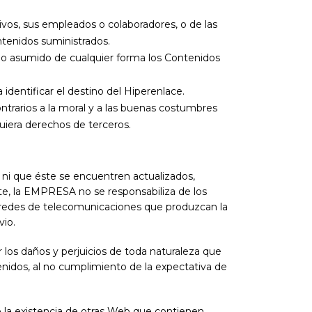
ivos, sus empleados o colaboradores, o de las
ntenidos suministrados.
 o asumido de cualquier forma los Contenidos
identificar el destino del Hiperenlace.
ntrarios a la moral y a las buenas costumbres
iera derechos de terceros.
 ni que éste se encuentren actualizados,
ente, la EMPRESA no se responsabiliza de los
as redes de telecomunicaciones que produzcan la
vio.
los daños y perjuicios de toda naturaleza que
enidos, al no cumplimiento de la expectativa de
 la existencia de otras Web que contienen