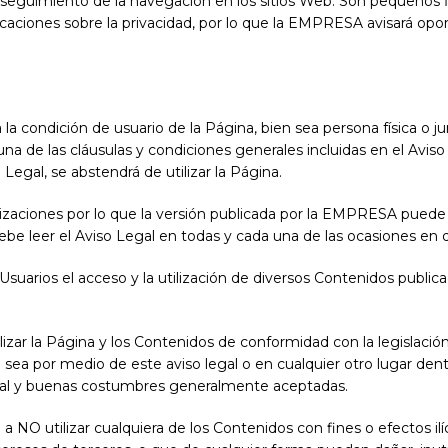
 y seguimiento de la navegación en los sitios Web. Son pequeños 
caciones sobre la privacidad, por lo que la EMPRESA avisará opor
 la condición de usuario de la Página, bien sea persona física o ju
na de las cláusulas y condiciones generales incluidas en el Aviso
Legal, se abstendrá de utilizar la Página.
alizaciones por lo que la versión publicada por la EMPRESA pued
debe leer el Aviso Legal en todas y cada una de las ocasiones en 
s Usuarios el acceso y la utilización de diversos Contenidos pub
zar la Página y los Contenidos de conformidad con la legislación 
 sea por medio de este aviso legal o en cualquier otro lugar de
oral y buenas costumbres generalmente aceptadas.
 NO utilizar cualquiera de los Contenidos con fines o efectos ilíc