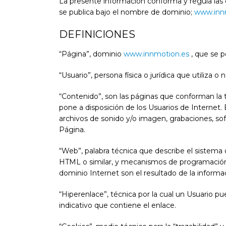
La presente información conforma y regula las c
se publica bajo el nombre de dominio;
www.inn
DEFINICIONES
“Página”, dominio
www.innmotion.es
, que se p
“Usuario”, persona física o jurídica que utiliza o
“Contenido”, son las páginas que conforman la 
pone a disposición de los Usuarios de Internet. En
archivos de sonido y/o imagen, grabaciones, sof
Página.
“Web”, palabra técnica que describe el sistema
HTML o similar, y mecanismos de programación t
dominio Internet son el resultado de la informac
“Hiperenlace”, técnica por la cual un Usuario pu
indicativo que contiene el enlace.