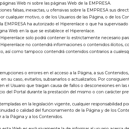
as páginas Web ni sobre las páginas Web de la EMPRESA.
ciones falsas, inexactas, u ofensivas sobre la EMPRESA sus direct
or cualquier motivo, o de los Usuarios de las Página, o de los Co
e la EMPRESA ha autorizado el Hiperenlace o que ha supervisado
ágina Web en la que se establece el Hiperenlace.
Hiperenlace solo podrá contener lo estrictamente necesario para 
Hiperenlace no contendrá informaciones o contenidos ilícitos, co
o, así como tampoco contendrá contenidos contrarios a cualesqu
rrupciones o errores en el acceso a la Página, a sus Contenidos,
 en su caso, evitarlos, subsanarlos o actualizarlos. Por consigui
s en el Usuario que traigan causa de fallos o desconexiones en l
cio del Portal durante la prestación del mismo o con carácter pre
pladas en la legislación vigente, cualquier responsabilidad por 
ntinuidad o calidad del funcionamiento de la Página y de los Cont
r a la Página y a los Contenidos.
 esta Web es exclusivamente la de informar al usuario acerca de