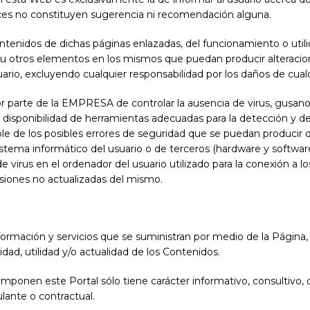
aces no constituyen sugerencia ni recomendación alguna.
nidos de dichas páginas enlazadas, del funcionamiento o utilid
us u otros elementos en los mismos que puedan producir alteraci
uario, excluyendo cualquier responsabilidad por los daños de cual
por parte de la EMPRESA de controlar la ausencia de virus, gusan
a disponibilidad de herramientas adecuadas para la detección y 
 de los posibles errores de seguridad que se puedan producir dur
istema informático del usuario o de terceros (hardware y softw
virus en el ordenador del usuario utilizado para la conexión a l
siones no actualizadas del mismo.
ormación y servicios que se suministran por medio de la Página
lidad, utilidad y/o actualidad de los Contenidos.
ponen este Portal sólo tiene carácter informativo, consultivo, di
lante o contractual.