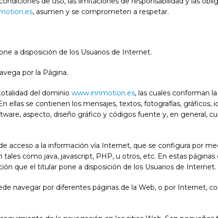
ondiciones de uso, las limitaciones de responsabilidad y las obl
motion.es
, asumen y se comprometen a respetar.
one a disposición de los Usuarios de Internet.
 navega por la Página.
totalidad del dominio
www.innmotion.es
, las cuales conforman l
 ellas se contienen los mensajes, textos, fotografías, gráficos, ico
tware, aspecto, diseño gráfico y códigos fuente y, en general, cu
 de acceso a la información vía Internet, que se configura por 
ales como java, javascript, PHP, u otros, etc. En estas páginas
ión que el titular pone a disposición de los Usuarios de Internet.
ede navegar por diferentes páginas de la Web, o por Internet, con