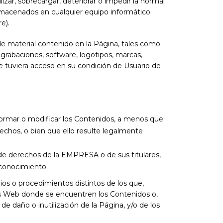
izar, sobrecargar, deteriorar o impedir la normal
almacenados en cualquier equipo informático
e).
 de material contenido en la Página, tales como
 grabaciones, software, logotipos, marcas,
que tuviera acceso en su condición de Usuario de
nsformar o modificar los Contenidos, a menos que
rechos, o bien que ello resulte legalmente
a de derechos de la EMPRESA o de sus titulares,
reconocimiento.
os o procedimientos distintos de los que,
nas Web donde se encuentren los Contenidos o,
 daño o inutilización de la Página, y/o de los