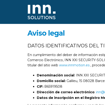
Aviso legal
DATOS IDENTIFICATIVOS DEL T
En cumplimiento del deber de información estipu
Comercio Electrónico, INN XXI SECURITY-SOLUTI
titular del sitio web
www.innmotion.es
, procede
Denominación social
: INN XXI SECURI
Domicilio social:
Galileu, 15 08028 Barce
CIF:
B65919508
Dirección de correo electrónico
:
inn@
Datos de inscripción en el Registro Me