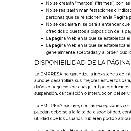
No se crearán “marcos” (“frames”) con l
No se realizarán manifestaciones o indica
personas que se relacionen en la Página p
No se declarará ni se dará a entender qu
ofrecidos o puestos a disposición de la p
La página Web en la que se establezca el 
La página Web en la que se establezca el 
generalmente aceptadas y al orden públic
DISPONIBILIDAD DE LA PÁGINA
La EMPRESA no garantiza la inexistencia de inte
aunque desarrollará sus mejores esfuerzos para,
daños o perjuicios de cualquier tipo producido
suspensión, cancelación o interrupción del servi
La EMPRESA excluye, con las excepciones contem
puedan deberse a la falta de disponibilidad, co
utilidad que los usuarios hubieren podido atribui
La función de los Hiperenlaces que aparecen en