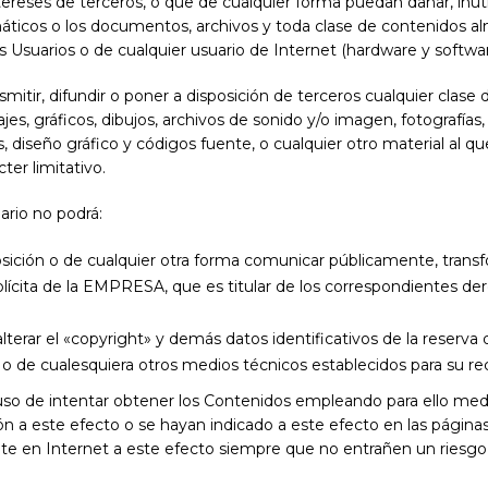
ntereses de terceros, o que de cualquier forma puedan dañar, inutil
ormáticos o los documentos, archivos y toda clase de contenidos 
 Usuarios o de cualquier usuario de Internet (hardware y softwar
mitir, difundir o poner a disposición de terceros cualquier clase
es, gráficos, dibujos, archivos de sonido y/o imagen, fotografías,
es, diseño gráfico y códigos fuente, o cualquier otro material al 
ter limitativo.
ario no podrá:
isposición o de cualquier otra forma comunicar públicamente, tra
xplícita de la EMPRESA, que es titular de los correspondientes de
alterar el «copyright» y demás datos identificativos de la reserv
es, o de cualesquiera otros medios técnicos establecidos para su 
uso de intentar obtener los Contenidos empleando para ello medi
ión a este efecto o se hayan indicado a este efecto en las pági
e en Internet a este efecto siempre que no entrañen un riesgo de