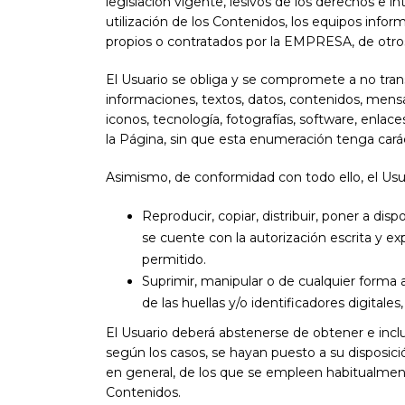
legislación vigente, lesivos de los derechos e i
utilización de los Contenidos, los equipos inf
propios o contratados por la EMPRESA, de otros
El Usuario se obliga y se compromete a no trans
informaciones, textos, datos, contenidos, mensaj
iconos, tecnología, fotografías, software, enlac
la Página, sin que esta enumeración tenga carác
Asimismo, de conformidad con todo ello, el Usu
Reproducir, copiar, distribuir, poner a d
se cuente con la autorización escrita y e
permitido.
Suprimir, manipular o de cualquier forma 
de las huellas y/o identificadores digital
El Usuario deberá abstenerse de obtener e incl
según los casos, se hayan puesto a su disposic
en general, de los que se empleen habitualment
Contenidos.