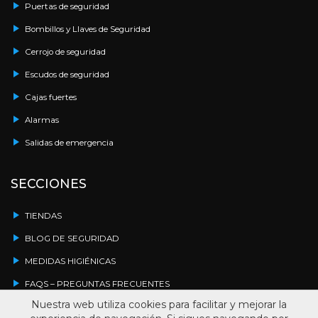
Puertas de seguridad
Bombillos y Llaves de Seguridad
Cerrojo de seguridad
Escudos de seguridad
Cajas fuertes
Alarmas
Salidas de emergencia
SECCIONES
TIENDAS
BLOG DE SEGURIDAD
MEDIDAS HIGIÉNICAS
FAQS – PREGUNTAS FRECUENTES
Nuestra web utiliza cookies para facilitar y mejorar la
DESCARGAS