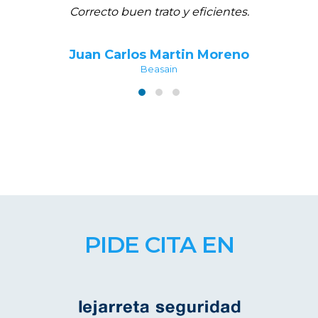
Correcto buen trato y eficientes.
U
Juan Carlos Martin Moreno
S
Beasain
Be
PIDE CITA EN