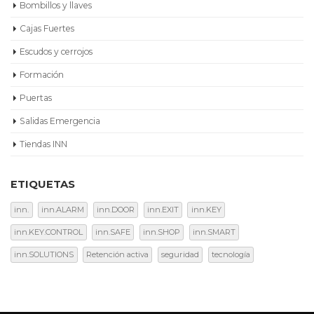
Bombillos y llaves
Cajas Fuertes
Escudos y cerrojos
Formación
Puertas
Salidas Emergencia
Tiendas INN
ETIQUETAS
inn.
inn.ALARM
inn.DOOR
inn.EXIT
inn.KEY
inn.KEY.CONTROL
inn.SAFE
inn.SHOP
inn.SMART
inn.SOLUTIONS
Retención activa
seguridad
tecnología