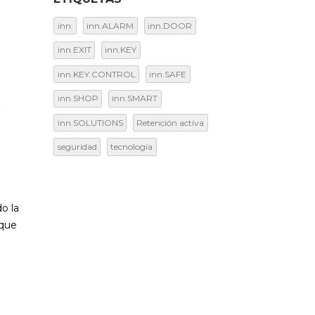
inn.
inn.ALARM
inn.DOOR
inn.EXIT
inn.KEY
inn.KEY.CONTROL
inn.SAFE
inn.SHOP
inn.SMART
inn.SOLUTIONS
Retención activa
seguridad
tecnología
do la
 que