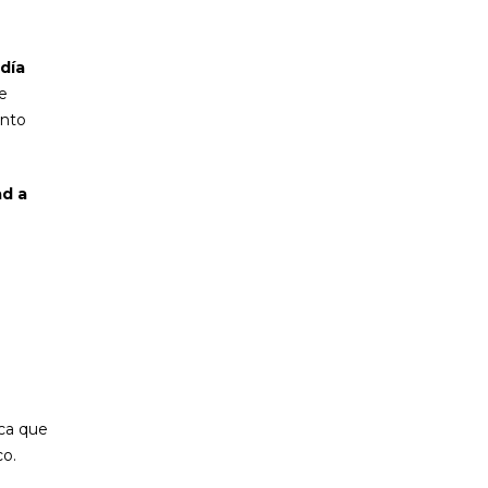
día
e
anto
ad a
ica que
co.