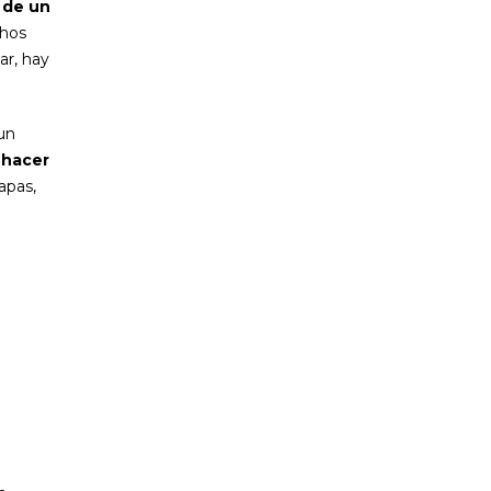
 de un
chos
ar, hay
un
 hacer
apas,