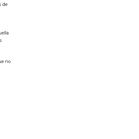
s de
ella
s
ue no