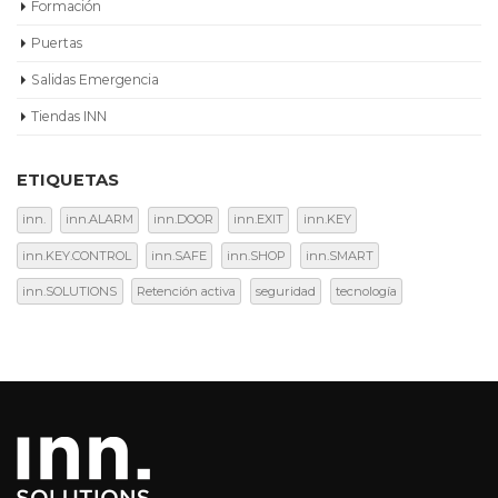
Formación
Puertas
Salidas Emergencia
Tiendas INN
ETIQUETAS
inn.
inn.ALARM
inn.DOOR
inn.EXIT
inn.KEY
inn.KEY.CONTROL
inn.SAFE
inn.SHOP
inn.SMART
inn.SOLUTIONS
Retención activa
seguridad
tecnología