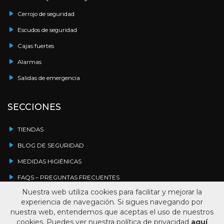
Cerrojo de seguridad
Escudos de seguridad
Cajas fuertes
Alarmas
Salidas de emergencia
SECCIONES
TIENDAS
BLOG DE SEGURIDAD
MEDIDAS HIGIÉNICAS
FAQS – PREGUNTAS FRECUENTES
Nuestra web utiliza cookies para facilitar y mejorar la
DESCARGAS
experiencia de navegación. Si sigues navegando por
CONTACTO
nuestra web, entendemos que aceptas el uso de nuestros
cookies. Puedes ver nuestra política de privacidad
aquí