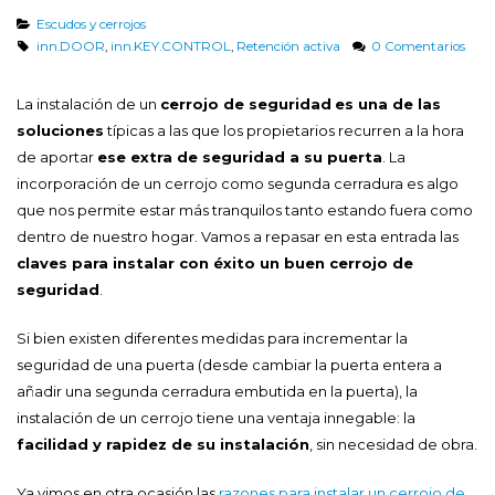
Escudos y cerrojos
inn.DOOR
,
inn.KEY.CONTROL
,
Retención activa
0 Comentarios
La instalación de un
cerrojo de seguridad
es una de las
soluciones
típicas a las que los propietarios recurren a la hora
de aportar
ese extra de seguridad a su puerta
. La
incorporación de un cerrojo como segunda cerradura es algo
que nos permite estar más tranquilos tanto estando fuera como
dentro de nuestro hogar. Vamos a repasar en esta entrada las
claves para instalar con éxito un buen cerrojo de
seguridad
.
Si bien existen diferentes medidas para incrementar la
seguridad de una puerta (desde cambiar la puerta entera a
añadir una segunda cerradura embutida en la puerta), la
instalación de un cerrojo tiene una ventaja innegable: la
facilidad y rapidez de su instalación
, sin necesidad de obra.
Ya vimos en otra ocasión las
razones para instalar un cerrojo de